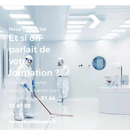
Nous contacter
Et si on
parlait de
votre
formation ?
Contactez notre
service formation par
téléphone au
01 44
74 67 00
ou par e.mail :
formation@aspec.fr
Organisme enregistré sous le