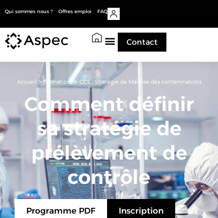
Qui sommes nous ?
Offres emploi
FAQ
Contact
Accueil
>
Formations
>
CCS : Stratégie de Maîtrise des contaminations
Comment définir
sa stratégie de
prélèvement de
contrôle
Programme PDF
Inscription