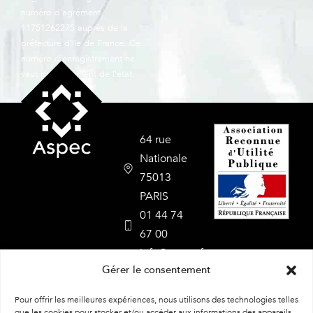
numéro d’agrément
11751262275 auprès de la
préfecture d’Ile de France. Ce
numéro d’enregistrement ne
vaut pas agrément de l’état.
64 rue
Nationale
75013
PARIS
01 44 74
67 00
info@aspec.fr
Gérer le consentement
Nos
formations
Pour offrir les meilleures expériences, nous utilisons des technologies telles
que les cookies pour stocker et/ou accéder aux informations des appareils.