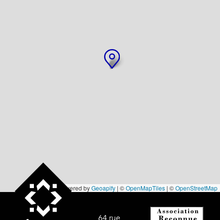
Powered by
Geoapify
| ©
OpenMapTiles
| ©
OpenStreetMap
64 rue