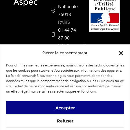
Nationale
75013
PARIS
01 44 74
67 00
info@aspec.fr
Gérer le consentement
Nos
formations
Pour offrir les meilleures expériences, nous utilisons des technologies telles
que les cookies pour stocker et/ou accéder aux informations des appareils.
Formation
diplomante
Le fait de consentir à ces technologies nous permettra de traiter des
Formations
données telles que le comportement de navigation ou les ID uniques sur ce
ASPEC
site. Le fait de ne pas consentir ou de retirer son consentement peut avoir
un effet négatif sur certaines caractéristiques et fonctions.
Accepter
Refuser
Infos pratiques
Centre de ressources
Réglement intérieur