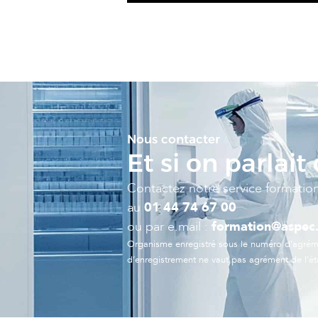
Nous contacter
Et si on parlait
Contactez notre service formatio
au
01 44 74 67 00
ou par e.mail :
formation@aspec.
Organisme enregistré sous le numéro d’agrém
d’enregistrement ne vaut pas agrément de l’ét