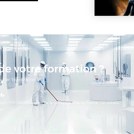
 de votre formation ?
n par téléphone
fr
ent 11751262275 auprès de la préfecture d’Ile de France. Ce numéro
at.