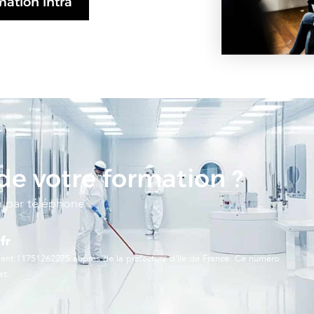
ation intra
 de votre formation ?
n par téléphone
fr
ent 11751262275 auprès de la préfecture d’Ile de France. Ce numéro
at.