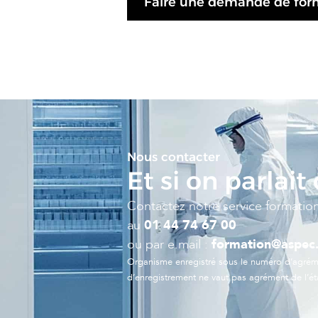
Faire une demande de form
Nous contacter
Et si on parlait
Contactez notre service formatio
au
01 44 74 67 00
ou par e.mail :
formation@aspec.
Organisme enregistré sous le numéro d’agrém
d’enregistrement ne vaut pas agrément de l’ét