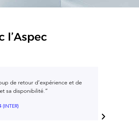
c l’Aspec
coup de retour d’expérience et de
Merci pour 
 sa disponibilité.”
Merci enc
4 (INTER)