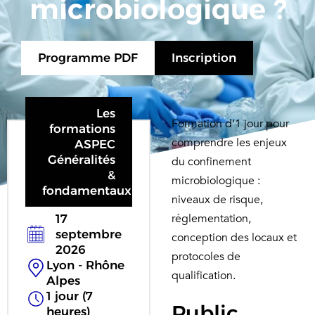
microbiologique ?
Programme PDF
Inscription
Les
Formation d’1 jour pour
formations
comprendre les enjeux
ASPEC
Généralités
du confinement
&
microbiologique :
fondamentaux
niveaux de risque,
réglementation,
17
septembre
conception des locaux et
2026
protocoles de
Lyon - Rhône
qualification.
Alpes
1 jour (7
Public
heures)