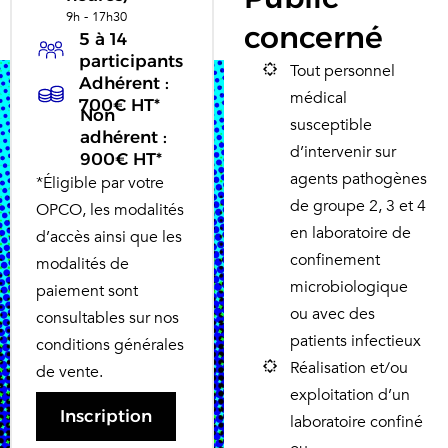
9h - 17h30
concerné
5 à 14
participants
Tout personnel
Adhérent :
médical
700€ HT*
Non
susceptible
adhérent :
d’intervenir sur
900€ HT*
agents pathogènes
*Éligible par votre
de groupe 2, 3 et 4
OPCO, les modalités
en laboratoire de
d’accès ainsi que les
confinement
modalités de
microbiologique
paiement sont
ou avec des
consultables sur nos
patients infectieux
conditions générales
Réalisation et/ou
de vente.
exploitation d’un
Inscription
laboratoire confiné