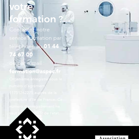
votre
formation ?
Contactez notre
service formation par
téléphone au
01 44
74 67 00
ou par e.mail :
formation@aspec.fr
Organisme enregistré sous le
numéro d’agrément
11751262275 auprès de la
préfecture d’Ile de France. Ce
numéro d’enregistrement ne
vaut pas agrément de l’état.