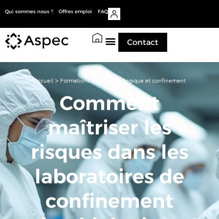
Qui sommes nous ?
Offres emploi
FAQ
Contact
Accueil
>
Formations
>
Risque biologique et confinement
Comment
maîtriser les
risques dans les
laboratoires de
confinement