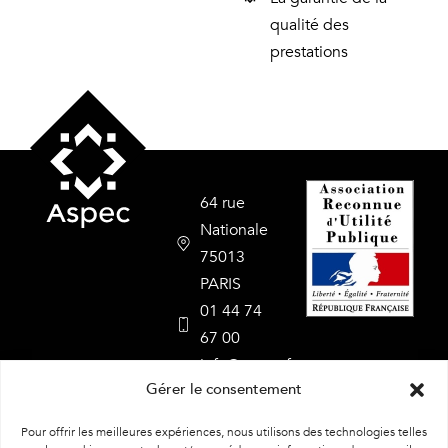
qualité des
prestations
64 rue
Nationale
75013
PARIS
01 44 74
67 00
info@aspec.fr
Gérer le consentement
Nos
formations
Pour offrir les meilleures expériences, nous utilisons des technologies telles